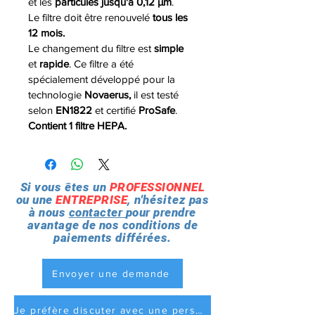
et les 
particules jusqu'à 0,12 µm
.
Le filtre doit être renouvelé
 tous les 
12 mois.
Le changement du filtre est 
simple
et 
rapide
. Ce filtre a été 
spécialement développé pour la 
technologie 
Novaerus, 
il est testé 
selon
 EN1822 
et certifié
 ProSafe
.
Contient 1 filtre HEPA.
Si vous
êtes
un
PROFESSIONNEL
ou une
ENTREPRISE
, n'
hésitez
pas
à nous
contacter
pour prendre
avantage de nos conditions de
paiements
différées
.
Envoyer une demande
Je préfère discuter avec une personne