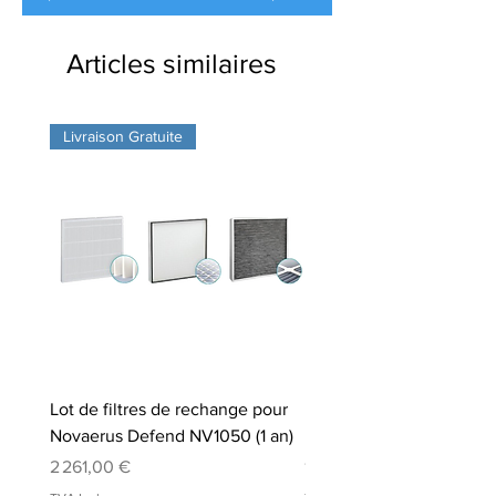
Articles similaires
Livraison Gratuite
Lot de filtres de rechange pour
Préfiltre de rechange po
Novaerus Defend NV1050 (1 an)
Novaerus Defend NV10
Prix
Prix
2 261,00 €
155,00 €